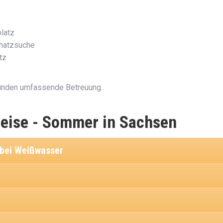
platz
chatzsuche
tz
unden umfassende Betreuung.
ise - Sommer in Sachsen
 bei Weißwasser