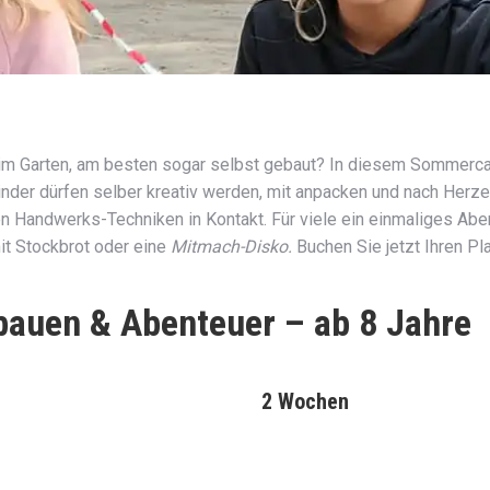
 im Garten, am besten sogar selbst gebaut? In diesem Sommerc
inder dürfen selber kreativ werden, mit anpacken und nach Herze
Handwerks-Techniken in Kontakt. Für viele ein einmaliges Abent
it Stockbrot oder eine
Mitmach-Disko.
Buchen Sie jetzt Ihren Pl
bauen & Abenteuer – ab 8 Jahre
2 Wochen