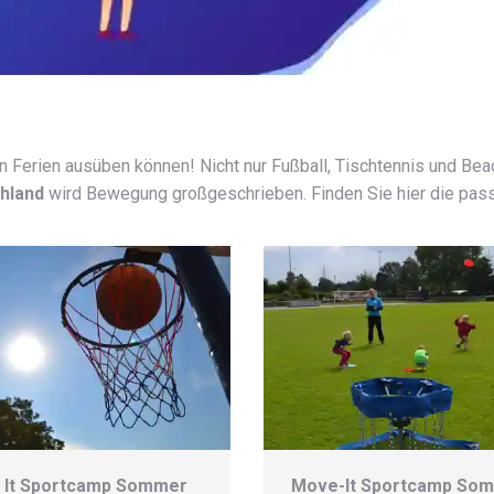
den Ferien ausüben können! Nicht nur Fußball, Tischtennis und Bea
hland
wird Bewegung großgeschrieben. Finden Sie hier die pass
 It Sportcamp Sommer
Move-It Sportcamp So