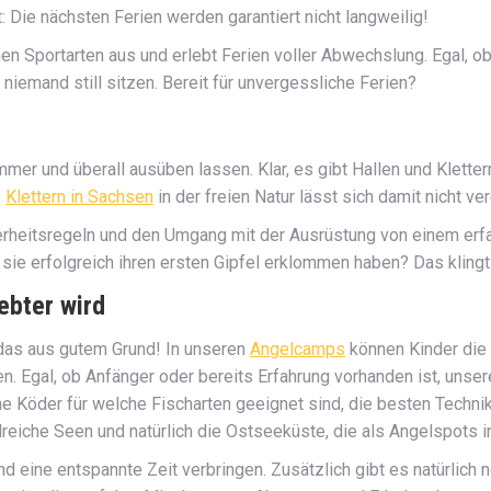
 Die nächsten Ferien werden garantiert nicht langweilig!
en Sportarten aus und erlebt Ferien voller Abwechslung. Egal, ob
niemand still sitzen. Bereit für unvergessliche Ferien?
 immer und überall ausüben lassen. Klar, es gibt Hallen und Klette
s
Klettern in Sachsen
in der freien Natur lässt sich damit nicht ve
herheitsregeln und den Umgang mit der Ausrüstung von einem erfa
 sie erfolgreich ihren ersten Gipfel erklommen haben? Das kling
ebter wird
 das aus gutem Grund! In unseren
Angelcamps
können Kinder die 
. Egal, ob Anfänger oder bereits Erfahrung vorhanden ist, unser
 Köder für welche Fischarten geeignet sind, die besten Technike
lreiche Seen und natürlich die Ostseeküste, die als Angelspots
 eine entspannte Zeit verbringen. Zusätzlich gibt es natürlich n