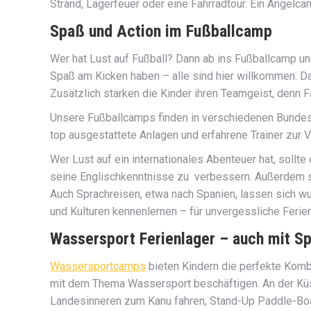
Strand, Lagerfeuer oder eine Fahrradtour. Ein Angelc
Spaß und Action im Fußballcamp
Wer hat Lust auf Fußball? Dann ab ins Fußballcamp und
Spaß am Kicken haben – alle sind hier willkommen. Das
Zusätzlich stärken die Kinder ihren Teamgeist, denn 
Unsere Fußballcamps finden in verschiedenen Bundesl
top ausgestattete Anlagen und erfahrene Trainer zur V
Wer Lust auf ein internationales Abenteuer hat, sollt
seine Englischkenntnisse zu verbessern. Außerdem s
Auch Sprachreisen, etwa nach Spanien, lassen sich wu
und Kulturen kennenlernen – für unvergessliche Feri
Wassersport Ferienlager – auch mit Sp
Wassersportcamps
bieten Kindern die perfekte Kombi
mit dem Thema Wassersport beschäftigen. An der Küste
Landesinneren zum Kanu fahren, Stand-Up Paddle-Board