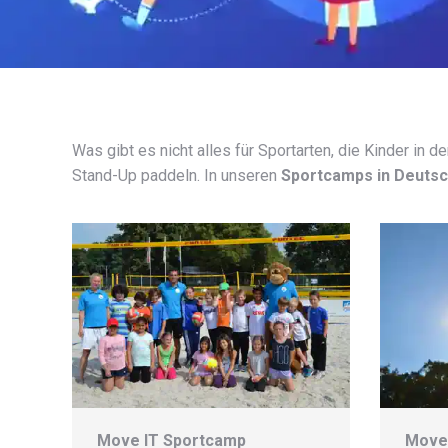
Was gibt es nicht alles für Sportarten, die Kinder in 
Stand-Up paddeln. In unseren
Sportcamps in Deutsc
Move IT Sportcamp
Move