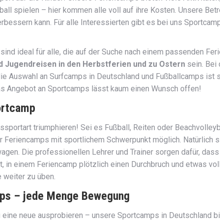
ball spielen – hier kommen alle voll auf ihre Kosten. Unsere Bet
verbessern kann. Für alle Interessierten gibt es bei uns Sportc
 sind ideal für alle, die auf der Suche nach einem passenden F
d Jugendreisen in den Herbstferien und zu Ostern
sein. Bei
ie Auswahl an Surfcamps in Deutschland und Fußballcamps ist s
Das Angebot an Sportcamps lässt kaum einen Wunsch offen!
ortcamp
gssportart triumphieren! Sei es Fußball, Reiten oder Beachvolle
rer Feriencamps mit sportlichem Schwerpunkt möglich. Natürlich
gen. Die professionellen Lehrer und Trainer sorgen dafür, dass 
ibt, in einem Feriencamp plötzlich einen Durchbruch und etwas vo
 weiter zu üben.
amps – jede Menge Bewegung
Tag eine neue ausprobieren – unsere Sportcamps in Deutschland bi