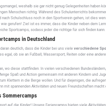
ungsmangel, weshalb sie gar nicht genug Gelegenheiten haben kö
ungen Menschen richtig. Während des Schulunterrichts bekommen
nach Schulschluss noch in den Sportverein gehen, ist dies wenig
wie gerufen! Ziel ist es immer, dass die Kinder neben dem Ler
iche Sportcamps, sodass jeder die richtige für sich finden kann.
ortcamps in Deutschland
daran deutlich, dass die Kinder bei uns viele
verschiedene Spo
s egal, ob sie an Fußball, Wassersport, Reiten oder eine andere
n, wo diese stattfinden. In vielen verschiedenen Bundesländer
e Menge Spaß und Action gemeinsam mit anderen Kindern und Jug
um Klettern in die Berge wollen. Und für diejenigen, die aufreg
n mit spannenden Aktivitäten und neuen Freundschaften macht d
als Sommercamps
rt auf die Kinder! Unsere Feriencamps bieten viele Aktivitäten,