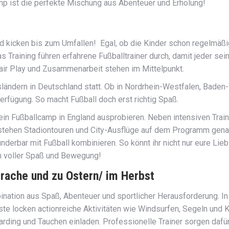
amp ist die perfekte Mischung aus Abenteuer und Erholung!
 kicken bis zum Umfallen! Egal, ob die Kinder schon regelmäßig i
 Training führen erfahrene Fußballtrainer durch, damit jeder sei
Fair Play und Zusammenarbeit stehen im Mittelpunkt.
ändern in Deutschland statt. Ob in Nordrhein-Westfalen, Baden
erfügung. So macht Fußball doch erst richtig Spaß.
e ein Fußballcamp in England ausprobieren. Neben intensiven Train
tehen Stadiontouren und City-Ausflüge auf dem Programm genau
nderbar mit Fußball kombinieren. So könnt ihr nicht nur eure Li
en voller Spaß und Bewegung!
rache und zu Ostern/ im Herbst
nation aus Spaß, Abenteuer und sportlicher Herausforderung. In
 locken actionreiche Aktivitäten wie Windsurfen, Segeln und Ki
ing und Tauchen einladen. Professionelle Trainer sorgen dafür,