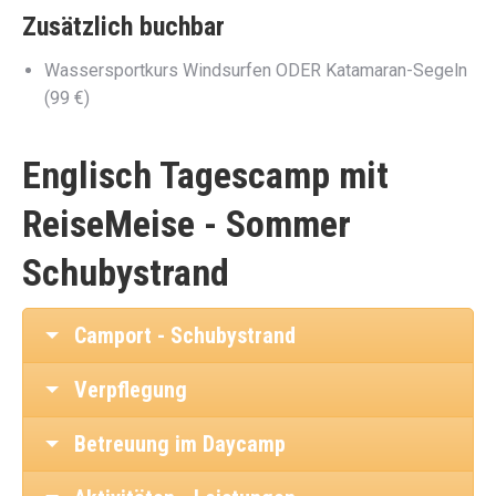
Zusätzlich buchbar
Wassersportkurs Windsurfen ODER Katamaran-Segeln
(99 €)
Englisch Tagescamp mit
ReiseMeise - Sommer
Schubystrand
Camport - Schubystrand
Verpflegung
Betreuung im Daycamp