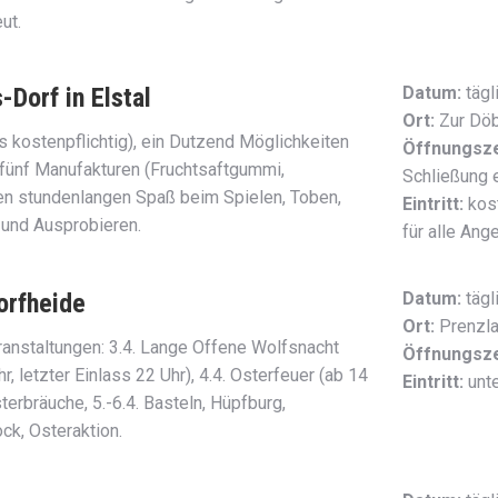
ut.
-Dorf in Elstal
Datum:
tägl
Ort:
Zur Döb
ls kostenpflichtig), ein Dutzend Möglichkeiten
Öffnungsze
ünf Manufakturen (Fruchtsaftgummi,
Schließung e
n stundenlangen Spaß beim Spielen, Toben,
Eintritt:
kost
 und Ausprobieren.
für alle Ang
orfheide
Datum:
tägl
Ort:
Prenzla
ranstaltungen: 3.4. Lange Offene Wolfsnacht
Öffnungsze
r, letzter Einlass 22 Uhr), 4.4. Osterfeuer (ab 14
Eintritt:
unte
erbräuche, 5.-6.4. Basteln, Hüpfburg,
ock, Osteraktion.