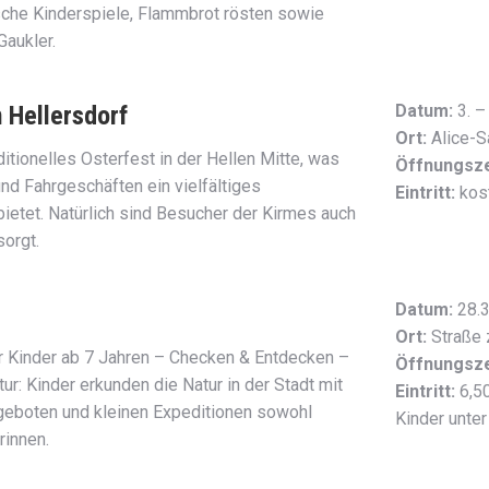
rische Kinderspiele, Flammbrot rösten sowie
aukler.
 Hellersdorf
Datum:
3. –
Ort:
Alice-S
ditionelles Osterfest in der Hellen Mitte, was
Öffnungsze
nd Fahrgeschäften ein vielfältiges
Eintritt:
kost
etet. Natürlich sind Besucher der Kirmes auch
sorgt.
Datum:
28.3
Ort:
Straße 
 Kinder ab 7 Jahren – Checken & Entdecken –
Öffnungsze
ur: Kinder erkunden die Natur in der Stadt mit
Eintritt:
6,50
ngeboten und kleinen Expeditionen sowohl
Kinder unter
rinnen.