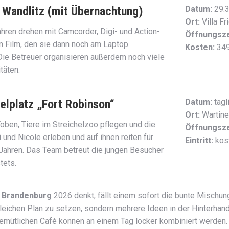
 Wandlitz (mit Übernachtung)
Datum:
29.3
Ort:
Villa Fr
hren drehen mit Camcorder, Digi- und Action-
Öffnungsze
n Film, den sie dann noch am Laptop
Kosten:
349
e Betreuer organisieren außerdem noch viele
täten.
elplatz „Fort Robinson“
Datum:
tägl
Ort:
Wartine
 Toben, Tiere im Streichelzoo pflegen und die
Öffnungsze
und Nicole erleben und auf ihnen reiten für
Eintritt:
kos
 Jahren. Das Team betreut die jungen Besucher
tets.
d Brandenburg
2026 denkt, fällt einem sofort die bunte Mischung
n gleichen Plan zu setzen, sondern mehrere Ideen in der Hinterhan
gemütlichen Café können an einem Tag locker kombiniert werden.