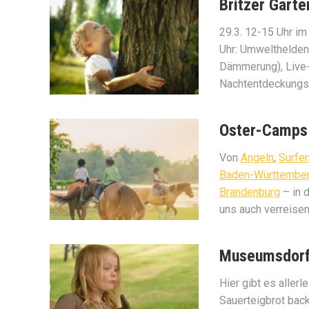
Britzer Garte
29.3. 12-15 Uhr im 
Uhr: Umwelthelden 
Dämmerung), Live-
Nachtentdeckungs
Oster-Camps 
Von
Angeln
,
Surfe
Baden-Württembe
Brandenburg
– in 
uns auch verreisen
Museumsdorf
Hier gibt es aller
Sauerteigbrot bac