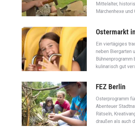
Mittelalter, histo
Märchenhexe und G
Ostermarkt in
Ein viertägiges tra
neben Biergarten u
Bühnenprogramm bi
kulinarisch gut ver
FEZ Berlin
Osterprogramm für
Abenteuer Stadtnat
Rätseln, Kreativa
draußen als auch d