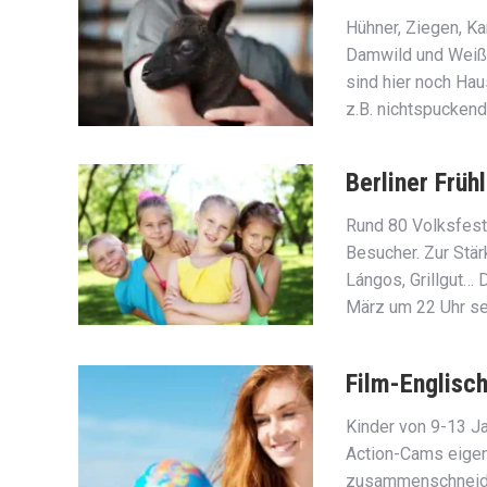
Hühner, Ziegen, K
Damwild und Weißs
sind hier noch Hau
z.B. nichtspucken
Berliner Früh
Rund 80 Volksfest-
Besucher. Zur Stär
Lángos, Grillgut… 
März um 22 Uhr se
Film-Englisc
Kinder von 9-13 Ja
Action-Cams eigen
zusammenschneiden