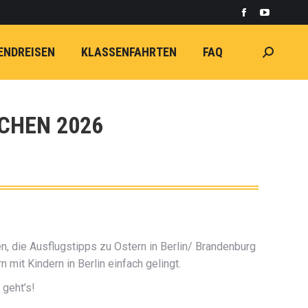
Facebook
YouTube
page
page
ENDREISEN
KLASSENFAHRTEN
FAQ
Search:
opens
opens
in
in
new
new
window
window
CHEN 2026
n, die Ausflugstipps zu Ostern in Berlin/ Brandenburg
mit Kindern in Berlin einfach gelingt.
 geht’s!