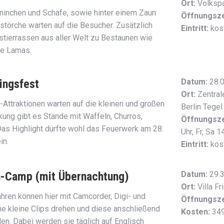
Ort:
Volkspa
aninchen und Schafe, sowie hinter einem Zaun
Öffnungsze
törche warten auf die Besucher. Zusätzlich
Eintritt:
kos
stierrassen aus aller Welt zu Bestaunen wie
de Lamas.
lingsfest
Datum:
28.0
Ort:
Zentral
Attraktionen warten auf die kleinen und großen
Berlin Tegel
kung gibt es Stände mit Waffeln, Churros,
Öffnungsze
Das Highlight dürfte wohl das Feuerwerk am 28.
Uhr, Fr, Sa 
in.
Eintritt:
kost
h-Camp (mit Übernachtung)
Datum:
29.3
Ort:
Villa Fr
hren können hier mit Camcorder, Digi- und
Öffnungsze
e kleine Clips drehen und diese anschließend
Kosten:
349
. Dabei werden sie täglich auf Englisch