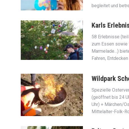
begleitet und betre
Karls Erlebnis
58 Erlebnisse (tei
zum Essen sowie f
Marmelade…) biete
Fahren, Entdecken
Wildpark Sch
Spezielle Osterve
(geöffnet bis 24 Uh
Uhr) + Märchen/Ost
Mittelalter-Folk-R