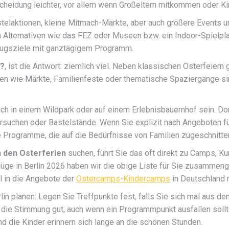
scheidung leichter, vor allem wenn Großeltern mitkommen oder Kin
astelaktionen, kleine Mitmach-Märkte, aber auch größere Events
en Alternativen wie das FEZ oder Museen bzw. ein Indoor-Spielpla
sflugsziele mit ganztägigem Programm.
n?
, ist die Antwort: ziemlich viel. Neben klassischen Osterfeiern 
 wie Märkte, Familienfeste oder thematische Spaziergänge sind 
h in einem Wildpark oder auf einem Erlebnisbauernhof sein. Dor
suchen oder Bastelstände. Wenn Sie explizit nach Angeboten für
 Programme, die auf die Bedürfnisse von Familien zugeschnitten
n den Osterferien
suchen, führt Sie das oft direkt zu Camps, K
üge in Berlin 2026 haben wir die obige Liste für Sie zusammenges
l in die Angebote der
Ostercamps-Kindercamps
in Deutschland r
lin planen: Legen Sie Treffpunkte fest, falls Sie sich mal aus d
t die Stimmung gut, auch wenn ein Programmpunkt ausfallen soll
d die Kinder erinnern sich lange an die schönen Stunden.