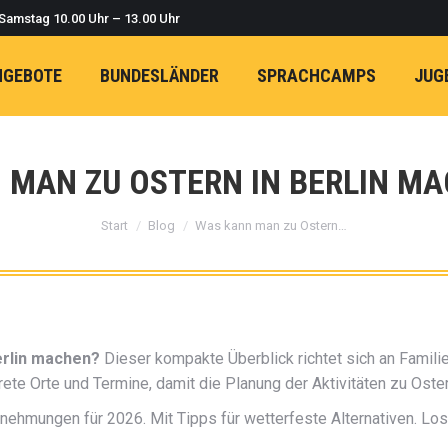
 Samstag 10.00 Uhr – 13.00 Uhr
NGEBOTE
BUNDESLÄNDER
SPRACHCAMPS
JUG
 MAN ZU OSTERN IN BERLIN MA
Sie befinden sich hier:
Start
Blog
Was kann man zu Ostern…
erlin machen?
Dieser kompakte Überblick richtet sich an Familie
e Orte und Termine, damit die Planung der Aktivitäten zu Ostern 
rnehmungen für 2026. Mit Tipps für wetterfeste Alternativen. Los