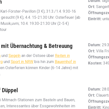
n
Datum:
tägl
Ort:
Sanger
Karl-Förster-Pavillon (3 €); 31.3./1.4. 9:30-16
Öffnungsze
gesucht (9 €); 4.4. 15-21.30 Uhr: Osterfeuer (ab
Eintritt:
unte
Musik,uvm; 10.4. 19.30-21.30 Uhr (2-5 €)
tour
mit Übernachtung & Betreuung
Datum:
29.3
Ort:
Villa Fr
n
und
Segeln
an der Ostsee über
Reiten in
Öffnungsze
rg
und
Sport in NRW
bis hin zum
Bauernhof in
Kosten:
349
den Osterferien können Kinder (6-14 Jahre) mit
.
 Düppel
Datum:
28.0
Ort:
Clauert
lei Mitmach-Stationen zum Basteln und Bauen,
Öffnungsze
ken, Interessantes über Essgewohnheiten im
Eintritt:
Kind